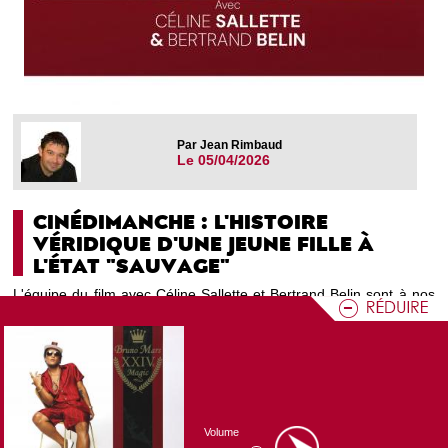
Par Jean Rimbaud
Le 05/04/2026
CINÉDIMANCHE : L'HISTOIRE
VÉRIDIQUE D'UNE JEUNE FILLE À
L'ÉTAT "SAUVAGE"
L'équipe du film avec Céline Sallette et Bertrand Belin sont à nos
côtés pour évoquer ce film qui revient sur le choix d'une jeune
adolescente de partir vivre dans la nature dans les Cévennes.
Programme CN'O : Ciné Dimanche
Volume