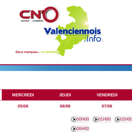
MERCREDI
JEUDI
VENDREDI
05/08
06/08
07/08
00H00
01H00
02H0
06H00