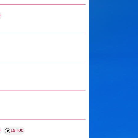
0
0
19H00