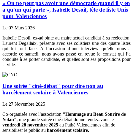
« On ne peut pas avoir une démocratie quand il y en
a qu'un qui parle », Isabelle Desoil, tête de liste Unis
pour Valenciennes
Le 07 Mars 2026
Isabelle Desoil, ex-adjointe au maire actuel candidat à sa réélection,
Laurent Degallaix, présente avec ses colistiers une des quatre listes
qui lui font face. A l’occasion d’une interview qu’elle nous a
accordé ce samedi, nous avons passé en revue le constat qui l’a
conduite à se porter candidate, et quelles sont ses propositions pour
la ville.
Une soirée "ciné-débat" pour dire non au
harcèlement scolaire à Valenciennes
Le 27 Novembre 2025
Co-organisée avec l’association
"Hommage au Beau Sourire de
Yolan"
, une grande soirée ciné-débat donne rendez-vous le
vendredi 28 novembre 2025
au Pathé Valenciennes afin de
sensibiliser le public au
harcèlement scolaire.