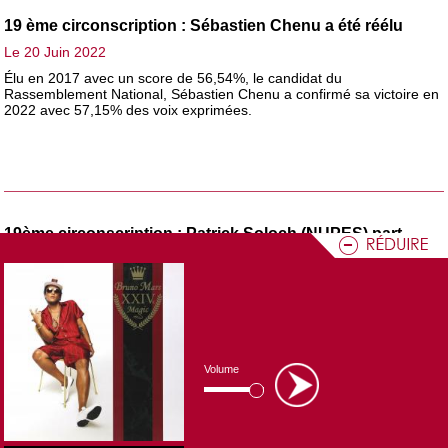
19 ème circonscription : Sébastien Chenu a été réélu
Le 20 Juin 2022
Élu en 2017 avec un score de 56,54%, le candidat du
Rassemblement National, Sébastien Chenu a confirmé sa victoire en
2022 avec 57,15% des voix exprimées.
19ème circonscription : Patrick Soloch (NUPES) part
confiant pour ce second tour
Le 16 Juin 2022
Alors qu'hier le suppléant de Christine Troia (Reconquête), Franck
Deloge, annoncait son soutien à Patrick Soloch (NUPES), ce dernier
a déclaré être "confiant" pour les élections à de dimanche. Opposant
de Sébastien Chenu (RN) au second tour, le candidat de la NUPES
dans la 19ème circonscription avait fait un score de
% au
25,63
Volume
premier tour.