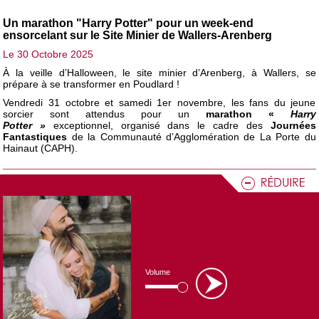
Un marathon "Harry Potter" pour un week-end
ensorcelant sur le Site Minier de Wallers-Arenberg
Le 30 Octobre 2025
À la veille d’Halloween, le site minier d’Arenberg, à Wallers, se
prépare à se transformer en Poudlard !
Vendredi 31 octobre et samedi 1er novembre, les fans du jeune
sorcier sont attendus pour un
marathon «
Harry
Potter »
exceptionnel, organisé dans le cadre des
Journées
Fantastiques
de la Communauté d’Agglomération de La Porte du
Hainaut (CAPH).
Le chocolat fait son show à la Cité des Congrès
Valenciennes ce week-end !
Le 17 Octobre 2025
C’est un événement aussi attendu que gourmand :
le Chocolat
Show s'installe à la Cité des Congrès d’Anzin-Valenciennes
, du
vendredi 17 au dimanche 19 octobre 2025
. Un rendez-vous sucré
Volume
à ne pas manquer pour petits et grands !