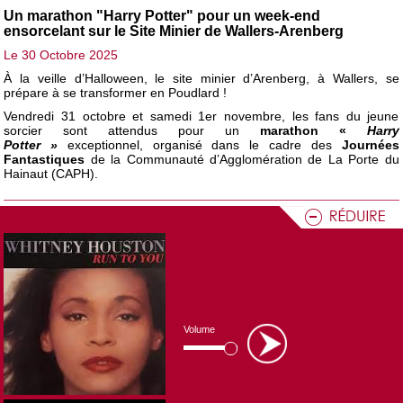
Un marathon "Harry Potter" pour un week-end
ensorcelant sur le Site Minier de Wallers-Arenberg
Le 30 Octobre 2025
À la veille d’Halloween, le site minier d’Arenberg, à Wallers, se
prépare à se transformer en Poudlard !
Vendredi 31 octobre et samedi 1er novembre, les fans du jeune
sorcier sont attendus pour un
marathon «
Harry
Potter »
exceptionnel, organisé dans le cadre des
Journées
Fantastiques
de la Communauté d’Agglomération de La Porte du
Hainaut (CAPH).
Le chocolat fait son show à la Cité des Congrès
Valenciennes ce week-end !
Le 17 Octobre 2025
C’est un événement aussi attendu que gourmand :
le Chocolat
Show s'installe à la Cité des Congrès d’Anzin-Valenciennes
, du
vendredi 17 au dimanche 19 octobre 2025
. Un rendez-vous sucré
Volume
à ne pas manquer pour petits et grands !