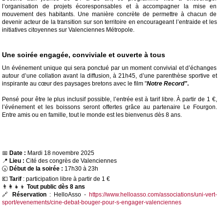
l’organisation de projets écoresponsables et à accompagner la mise en
mouvement des habitants. Une manière concrète de permettre à chacun de
devenir acteur de la transition sur son territoire en encourageant l’entraide et les
initiatives citoyennes sur Valenciennes Métropole.
Une soirée engagée, conviviale et ouverte à tous
Un événement unique qui sera ponctué par un moment convivial et d’échanges
autour d’une collation avant la diffusion, à 21h45, d’une parenthèse sportive et
inspirante au cœur des paysages bretons avec le film "
Notre Record"
.
Pensé pour être le plus inclusif possible, l’entrée est à tarif libre. À partir de 1 €,
l’événement et les boissons seront offertes grâce au partenaire Le Fourgon.
Entre amis ou en famille, tout le monde est les bienvenus dès 8 ans.
📅
Date :
Mardi 18 novembre 2025
📍
Lieu :
Cité des congrès de Valenciennes
🕠
Début de la soirée :
17h30 à 23h
💶
Tarif
: participation libre à partir de 1 €
👨‍👩‍👧‍👦
Tout public dès 8 ans
🔗
Réservation
: HelloAsso -
https://www.helloasso.com/associations/uni-vert-
sport/evenements/cine-debat-bouger-pour-s-engager-valenciennes