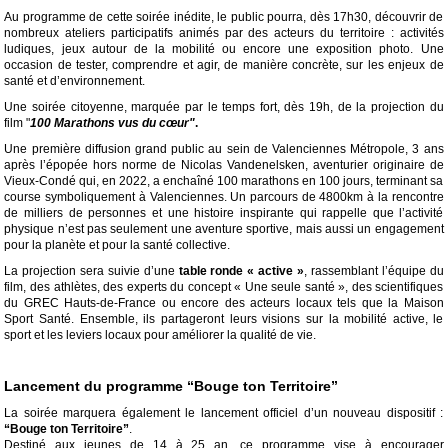
Au programme de cette soirée inédite, le public pourra, dès 17h30, découvrir de
nombreux ateliers participatifs animés par des acteurs du territoire : activités
ludiques, jeux autour de la mobilité ou encore une exposition photo. Une
occasion de tester, comprendre et agir, de manière concrète, sur les enjeux de
santé et d’environnement.
Une soirée citoyenne, marquée par le temps fort, dès 19h, de la projection du
film "
100 Marathons vus du cœur"
.
Une première diffusion grand public au sein de Valenciennes Métropole, 3 ans
après l’épopée hors norme de Nicolas Vandenelsken, aventurier originaire de
Vieux-Condé qui, en 2022, a enchaîné 100 marathons en 100 jours, terminant sa
course symboliquement à Valenciennes. Un parcours de 4800km à la rencontre
de milliers de personnes et une histoire inspirante qui rappelle que l’activité
physique n’est pas seulement une aventure sportive, mais aussi un engagement
pour la planète et pour la santé collective.
La projection sera suivie d’une
table ronde « active »
, rassemblant l’équipe du
film, des athlètes, des experts du concept « Une seule santé », des scientifiques
du GREC Hauts-de-France ou encore des acteurs locaux tels que la Maison
Sport Santé. Ensemble, ils partageront leurs visions sur la mobilité active, le
sport et les leviers locaux pour améliorer la qualité de vie.
Lancement du programme “Bouge ton Territoire”
La soirée marquera également le lancement officiel d’un nouveau dispositif :
“Bouge ton Territoire”
.
Destiné aux jeunes de 14 à 25 an, ce programme vise à encourager