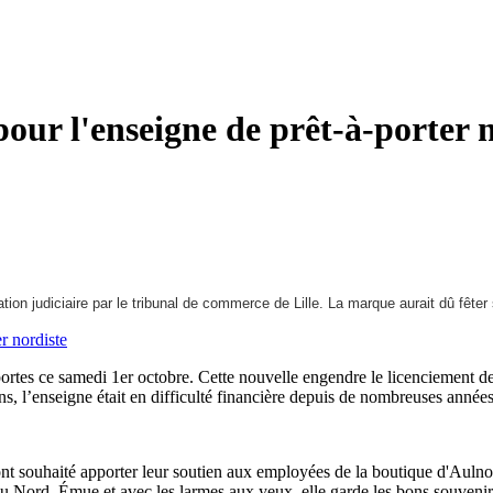
our l'enseigne de prêt-à-porter 
tion judiciaire par le tribunal de commerce de Lille. La marque aurait dû fête
ortes ce samedi 1er octobre. Cette nouvelle engendre le licenciement des
, l’enseigne était en difficulté financière depuis de nombreuses années
es ont souhaité apporter leur soutien aux employées de la boutique d'Au
 du Nord. Émue et avec les larmes aux yeux, elle garde les bons souvenirs