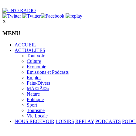
X
MENU
ACCUEIL
ACTUALITES
Tout voir
Culture
Économie
Emissions et Podcasts
Emploi
Faits-Divers
MÃ©tÃ©o
Nature
Politique
Sport
Tourisme
Vie Locale
NOUS RECEVOIR
LOISIRS
REPLAY
PODCASTS
PODC
Volume