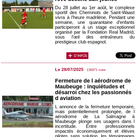
Du 28 juillet au 1er août, le complexe
sportif des Cheminots de Saint-Waast
vivra à l’heure madrilène. Pendant une
semaine, une quarantaine d’enfants
participeront à un stage exceptionnel
organisé par la Fondation Real Madrid,
sous l’œil des entraîneurs du
prestigieux club espagnol.
Le 28/07/2025
- 136971 vues
Fermeture de l aérodrome de
Maubeuge : inquiétudes et
désarroi chez les passionnés
d aviation
L annonce de la fermeture temporaire,
mais potentiellement prolongée, de l
aérodrome de La Salmagne à
Maubeuge plonge ses usagers dans l
incertitude. Entre professionnels
impactés économiquement et élèves
pilotes sans solution, les témoignages