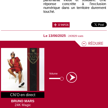
réponse concrète à l’exclusion
numérique dans un territoire durement
touché.
Le 13/06/2025
- 243929 vues
Samedi 14 juin, l’EFS
Valenciennes se mobilise
pour la "Journée Mondiale
des Donneurs de Sang" !
À l’occasion de la
Journée
mondiale des donneurs de sang
,
l’Établissement Français du Sang
(EFS) de Valenciennes invite les
citoyens à se mobiliser et lance un
appel :
chaque don peut sauver 3
vies.
Volume
CN'O en direct
BRUNO MARS
24K Magic